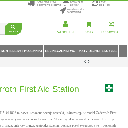
Setki produktów
bezpieczne
zwrot
z darmową dostawą!
zakupy
do 14 dni
wysyłka w dniu
zamówienia
Szukaj
(PUSTY)
PORÓWNAJ
(
0
)
ZALOGUJ SIĘ
KONTENERY I POJEMNIKI
BEZPIECZEŃSTWO
MATY DEZYNFEKCYJNE
oth First Aid Station
F 51011026 to nowa ulepszona wersja apteczki, która zastępuje model Cederroth First
ą do opatrywania wielu rodzajów ran. Można ją także łatwo dostosować do różnych
cy, magazynie czy biurze. Apteczka ścienna posiada przejrzystą pokrywę i doskonale