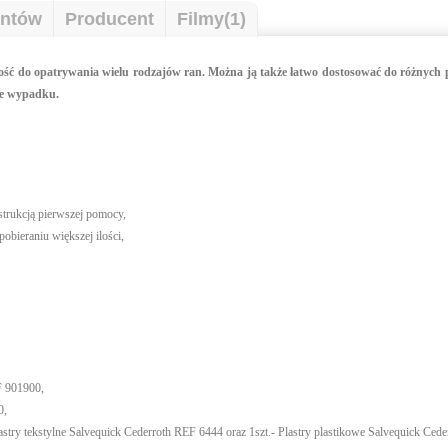
entów
Producent
Filmy(1)
ość do opatrywania wielu rodzajów ran. Można ją także łatwo dostosować do różnych p
zie wypadku.
strukcją pierwszej pomocy,
obieraniu większej ilości,
F 901900,
0,
astry tekstylne Salvequick Cederroth REF 6444 oraz 1szt.- Plastry plastikowe Salvequick Ced