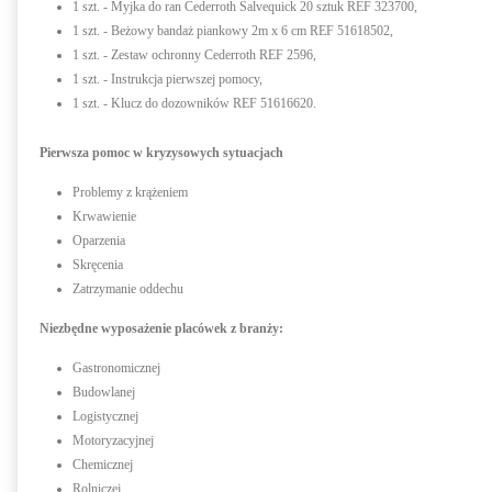
1 szt. - Myjka do ran Cederroth Salvequick 20 sztuk REF 323700,
1 szt. - Beżowy bandaż piankowy 2m x 6 cm REF 51618502,
1 szt. - Zestaw ochronny Cederroth REF 2596,
1 szt. - Instrukcja pierwszej pomocy,
1 szt. - Klucz do dozowników REF 51616620.
Pierwsza pomoc w kryzysowych sytuacjach
Problemy z krążeniem
Krwawienie
Oparzenia
Skręcenia
Zatrzymanie oddechu
Niezbędne wyposażenie placówek z branży:
Gastronomicznej
Budowlanej
Logistycznej
Motoryzacyjnej
Chemicznej
Rolniczej