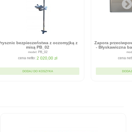
zpieczeństwa z oczomyjką z
Zapora przeciwpowodziowa -
misą PB_02
- Błyskawiczna bariera w mo
20cm
PB_02
RC9020
2 020,00 zł
1 935,00 
na netto:
cena netto:
DODAJ DO KOSZYKA
DODAJ DO KOSZYKA