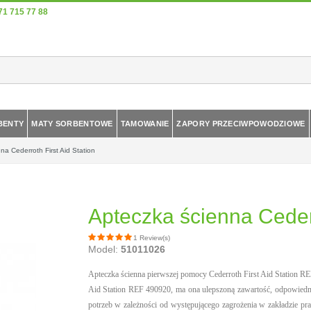
71 715 77 88
BENTY
MATY SORBENTOWE
TAMOWANIE
ZAPORY PRZECIWPOWODZIOWE
na Cederroth First Aid Station
Apteczka ścienna Cederr
1 Review(s)
Model:
51011026
Apteczka ścienna pierwszej pomocy Cederroth First Aid Station RE
Aid Station REF 490920, ma ona ulepszoną zawartość, odpowiedni
potrzeb w zależności od występującego zagrożenia w zakładzie pra