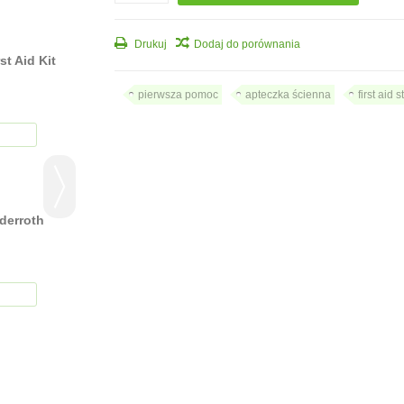
Drukuj
Dodaj do porównania
t Aid Kit
Apteczka przenośna w tor
First Aid Kit Large
pierwsza pomoc
apteczka ścienna
first aid s
375,00 zł
DODAJ DO KOSZYK
derroth