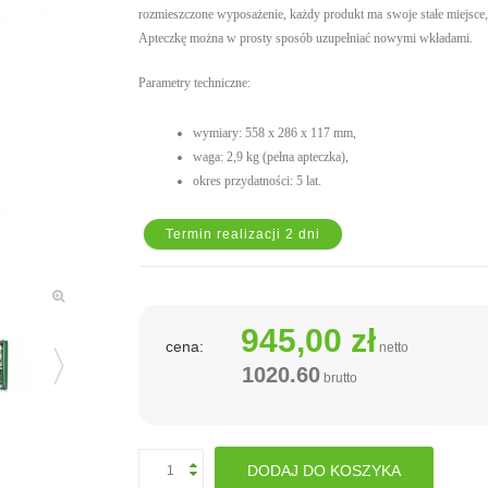
rozmieszczone wyposażenie, każdy produkt ma swoje stałe miejsce,
Apteczkę można w prosty sposób uzupełniać nowymi wkładami.
Parametry techniczne:
wymiary: 558 x 286 x 117 mm,
waga: 2,9 kg (pełna apteczka),
okres przydatności: 5 lat.
Termin realizacji 2 dni
945,00 zł
cena:
netto
1020.60
brutto
DODAJ DO KOSZYKA