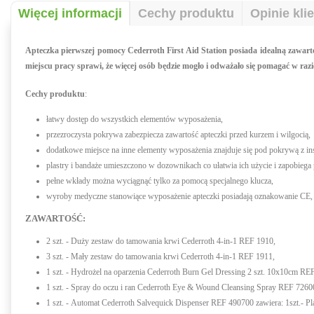
Więcej informacji
Cechy produktu
Opinie kli
Apteczka pierwszej pomocy Cederroth First Aid Station posiada idealną zawart
miejscu pracy sprawi, że więcej osób będzie mogło i odważało się pomagać w ra
Cechy produktu
:
łatwy dostęp do wszystkich elementów wyposażenia,
przezroczysta pokrywa zabezpiecza zawartość apteczki przed kurzem i wilgocią,
dodatkowe miejsce na inne elementy wyposażenia znajduje się pod pokrywą z in
plastry i bandaże umieszczono w dozownikach co ułatwia ich użycie i zapobiega p
pełne wkłady można wyciągnąć tylko za pomocą specjalnego klucza,
wyroby medyczne stanowiące wyposażenie apteczki posiadają oznakowanie CE,
ZAWARTOŚĆ:
2 szt. - Duży zestaw do tamowania krwi Cederroth 4-in-1 REF 1910,
3 szt. - Mały zestaw do tamowania krwi Cederroth 4-in-1 REF 1911,
1 szt. - Hydrożel na oparzenia Cederroth Burn Gel Dressing 2 szt. 10x10cm RE
1 szt. - Spray do oczu i ran Cederroth Eye & Wound Cleansing Spray REF 7260
1 szt. - Automat Cederroth Salvequick Dispenser REF 490700 zawiera: 1szt.- Pl