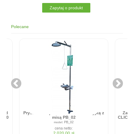
Polecane
Zapora przeciwpowodziowa - RAPID
ICK - Błyskawiczna bariera w montażu
90cm x 20cm
RC9020
cena netto:
1 935,00 zł