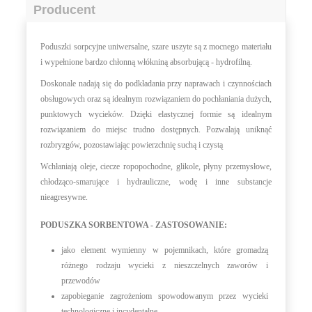
Producent
Poduszki sorpcyjne uniwersalne, szare uszyte są z mocnego materiału
i wypełnione bardzo chłonną włókniną absorbującą - hydrofilną.
Doskonale nadają się do podkładania przy naprawach i czynnościach
obsługowych oraz są idealnym rozwiązaniem do pochłaniania dużych,
punktowych wycieków. Dzięki elastycznej formie są idealnym
rozwiązaniem do miejsc trudno dostępnych.
Pozwalają uniknąć
rozbryzgów, pozostawiając powierzchnię suchą i czystą
Wchłaniają oleje, ciecze ropopochodne, glikole, płyny przemysłowe,
chłodząco-smarujące i hydrauliczne, wodę i inne substancje
nieagresywne.
PODUSZKA SORBENTOWA - ZASTOSOWANIE:
jako element wymienny w pojemnikach, które gromadzą
różnego rodzaju wycieki z nieszczelnych zaworów i
przewodów
zapobieganie zagrożeniom spowodowanym przez wycieki
technologiczne i incydentalne