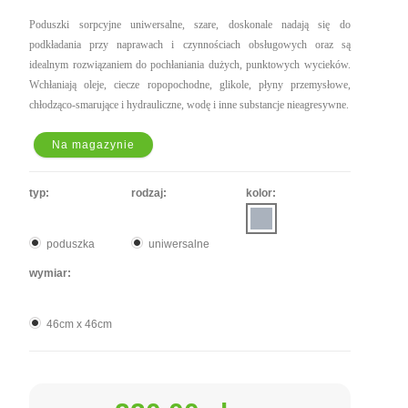
Poduszki sorpcyjne uniwersalne, szare, doskonale nadają się do
podkładania przy naprawach i czynnościach obsługowych oraz są
idealnym rozwiązaniem do pochłaniania dużych, punktowych wycieków.
Wchłaniają oleje, ciecze ropopochodne, glikole, płyny przemysłowe,
chłodząco-smarujące i hydrauliczne, wodę i inne substancje nieagresywne.
Na magazynie
typ:
rodzaj:
kolor:
poduszka
uniwersalne
wymiar:
46cm x 46cm