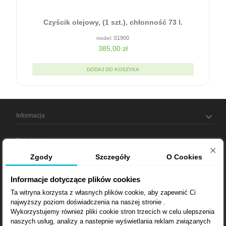
ć
Czyścik olejowy, (1 szt.), chłonność 73 l.
S1900
385,00 zł
DODAJ DO KOSZYKA
Informacja
Moje konto
Zgody
Szczegóły
O Cookies
Informacja o sklepie
Informacje dotyczące plików cookies
Ta witryna korzysta z własnych plików cookie, aby zapewnić Ci
najwyższy poziom doświadczenia na naszej stronie .
Bądź na bieżąco
Wykorzystujemy również pliki cookie stron trzecich w celu ulepszenia
naszych usług, analizy a nastepnie wyświetlania reklam związanych
Dostarczamy: