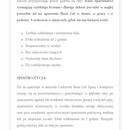
sposób przyspieszając proces gojenia się rany.
Rany oparzeniowe
wymagają szybkiego leczenia i dlatego dobrze jest mieć w nagłej
potrzebie żel na oparzenia Burn Gel w domu, w pracy i w
podróży. A zwłaszcza w miejscach, gdzie nie ma bieżącej wody.
Szybkie schłodzenie i uśmierzenie bólu
Efekt schłodzenia do 2 godzin.
Rozpuszczalny w wodzie
Bez właściwości trujących
Doskonały także dla dzieci
Do wielokrotnego użytku
SPOSÓB UŻYCIA:
Żel na oparzenia w aerozolu Cederroth Burn Gel Spray i kompresy
stosuje się na powierzchniowe i przechodzące w głębokie rany po
oparzeniach ogniem lub środkiem chemicznym, gorącą wodą lub parą,
oparzeniach słonecznych, w wyniku działania energii elektrycznej
oraz przy swędzeniu spowodowanym oparzeniem pokrzywą, meduzą
lub po ukąszeniu owada. Efekt schłodzenia do 2 godzin. Rozpylić
grubą warstwę żelu na ranę po oparzeniu.