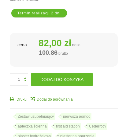
Termin realizacji 2 dni
82,00 zł
cena:
netto
100.86
brutto
DODAJ DO KOSZYKA
Drukuj
Dodaj do porównania
Zestaw uzupełniający
pierwsza pomoc
apteczka ścienna
first aid station
Cederroth
plaster hydrożelowy
plaster na oparzenia