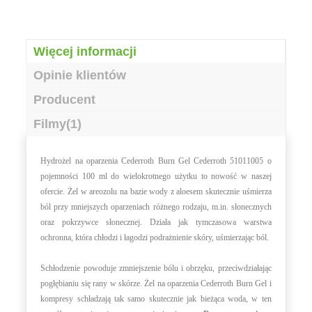
Więcej informacji
Opinie klientów
Producent
Filmy(1)
H
ydrożel na oparzenia Cederroth Burn Gel Cederroth
51011005 o
pojemności 100 ml do wielokrotnego użytku to nowość w naszej
ofercie. Żel w areozolu na bazie wody z aloesem skutecznie uśmierza
ból przy mniejszych oparzeniach różnego rodzaju, m.in. słonecznych
oraz pokrzywce słonecznej. Działa jak tymczasowa warstwa
ochronna, która chłodzi i łagodzi podrażnienie skóry, uśmierzając ból.
Schłodzenie powoduje zmniejszenie bólu i obrzęku, przeciwdziałając
pogłębianiu się rany w skórze. Żel na oparzenia Cederroth Burn Gel i
kompresy schładzają tak samo skutecznie jak bieżąca woda, w ten