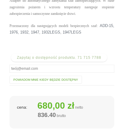
Adapter do automatycznego zamykania szaf zabezpieczających. W razie
zagrożenia pożarem i wzrostu temperatury następuje stopienie
zabezpieczenia i samoczynne zamknięcie drzwi.
ADD-15,
Przeznaczony dla następujących modeli bezpiecznych szaf:
1976, 1932, 1947, 1932LEGS, 1947LEGS
Zapytaj o dostępność produktu. 71 715 7788
POWIADOM MNIE KIEDY BĘDZIE DOSTĘPNY
680,00 zł
cena:
netto
836.40
brutto