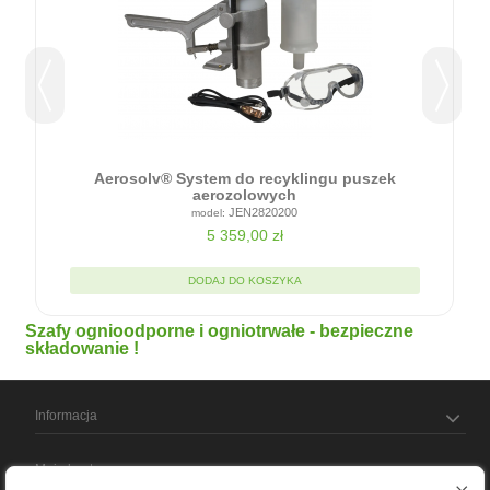
Aerosolv® System do recyklingu puszek
aerozolowych
JEN2820200
5 359,00 zł
DODAJ DO KOSZYKA
Szafy ognioodporne i ogniotrwałe - bezpieczne
składowanie !
Informacja
Moje konto