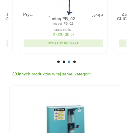
Zapora przeciwpowodziowa - RAPID
ICK - Błyskawiczna bariera w montażu
90cm x 20cm
RC9020
cena netto:
1 935,00 zł
DODAJ DO KOSZYKA
30 innych produktów w tej samej kategorii: