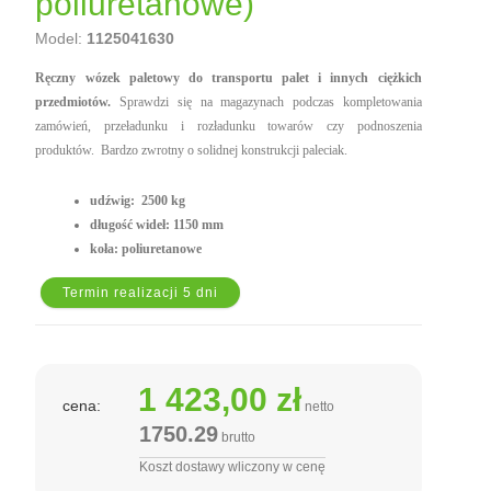
poliuretanowe)
Model:
1125041630
Ręczny wózek paletowy do transportu palet i innych ciężkich
przedmiotów.
Sprawdzi się na magazynach podczas kompletowania
zamówień, przeładunku i rozładunku towarów czy podnoszenia
produktów. Bardzo zwrotny o solidnej konstrukcji paleciak.
udźwig: 2500 kg
długość wideł: 1150 mm
koła: poliuretanowe
Termin realizacji 5 dni
1 423,00 zł
cena:
netto
1750.29
brutto
Koszt dostawy wliczony w cenę