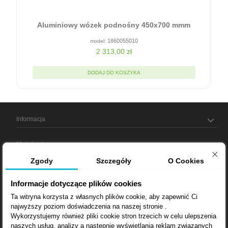
0
Aluminiowy wózek podnośny 450x700 mmm
1860055010
2 313,00 zł
DODAJ DO KOSZYKA
Informacja
Moje konto
Zgody
Szczegóły
O Cookies
Informacja o sklepie
Informacje dotyczące plików cookies
Ta witryna korzysta z własnych plików cookie, aby zapewnić Ci
najwyższy poziom doświadczenia na naszej stronie .
Bądź na bieżąco
Wykorzystujemy również pliki cookie stron trzecich w celu ulepszenia
naszych usług, analizy a nastepnie wyświetlania reklam związanych