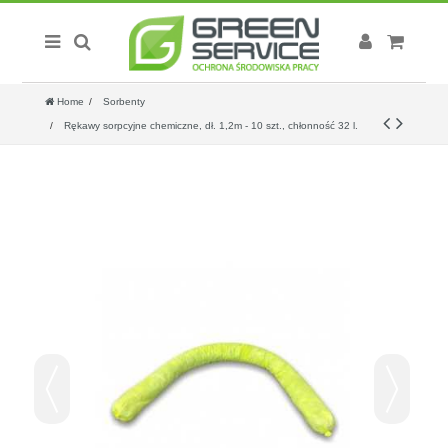
Home
Sorbenty
Rękawy sorpcyjne chemiczne, dł. 1,2m - 10 szt., chłonność 32 l.