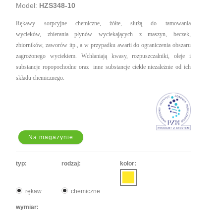
Model:
HZS348-10
Rękawy sorpcyjne chemiczne, żółte, służą do tamowania
wycieków, zbierania płynów wyciekających z maszyn, beczek,
zbiorników, zaworów itp., a w przypadku awarii do ograniczenia obszaru
zagrożonego wyciekiem. Wchłaniają kwasy, rozpuszczalniki, oleje i
substancje ropopochodne oraz inne substancje ciekłe niezależnie od ich
składu chemicznego.
Na magazynie
typ:
rodzaj:
kolor:
rękaw
chemiczne
wymiar: