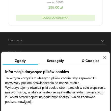
S1900
385,00 zł
DODAJ DO KOSZYKA
Informacja
Moje konto
Zgody
Szczegóły
O Cookies
Informacja o sklepie
Informacje dotyczące plików cookies
Ta witryna korzysta z własnych plików cookie, aby zapewnić Ci
najwyższy poziom doświadczenia na naszej stronie .
Bądź na bieżąco
Wykorzystujemy również pliki cookie stron trzecich w celu ulepszenia
naszych usług, analizy a nastepnie wyświetlania reklam związanych
Dostarczamy:
z Twoimi preferencjami na podstawie analizy Twoich zachowań
podczas nawigacji.
Lubin, Wrocław, Opole, Wałbrzych, Bytom, Gliwice, Poznań, Zielona
Góra, Katowice, Łódź, Kielce, Kraków, Warszawa, Lublin, Rzeszów,
Zakopane, Radom, Białystok, Bydgoszcz, Gorzów Wielkopolski,