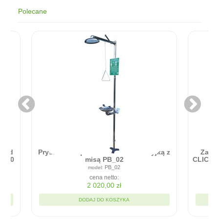
Polecane
Zapora przeciwpowodziowa - RAPID
ICK - Błyskawiczna bariera w montażu
90cm x 20cm
RC9020
cena netto:
1 935,00 zł
DODAJ DO KOSZYKA