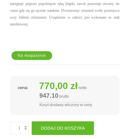
następuje poprzez popchnięcie ręką klapki, zawór pozostaje otwarty do
czasu gdy się go ręcznie zamknie. Dwustronny strumień wody przemywa
oczy lekkim ciśnieniem. Urządzenie w całości jest wykonane ze stali
nierdzewnej.
Na magazynie
770,00 zł
cena:
netto
947.10
brutto
Koszt dostawy wliczony w cenę
DODAJ DO KOSZYKA