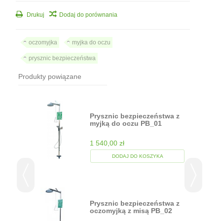
Drukuj
Dodaj do porównania
oczomyjka
myjka do oczu
prysznic bezpieczeństwa
Produkty powiązane
a
Prysznic bezpieczeństwa z
myjką do oczu PB_01
1 540,00 zł
DODAJ DO KOSZYKA
Prysznic bezpieczeństwa z
oczomyjką z misą PB_02