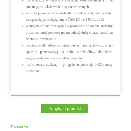
nie wchodzą w reakcję z cieczami, które pochłaniają i nie
zmieniają ich właściwości fizykochemicznych
wysoka jakość – nasze sorbenty posiadają certyfikat systemu
zarządzania jakością zgodny z ČSN EN ISO 9001: 2015
wytrzymałość na rozciąganie – posiadamy w ofercie sorbenty
o wzmocnionej powłoce gwarantującej dużą wytrzymałość na
ścieranie i rozciąganie
bezpieczne dla zdrowia i środowiska – nie są toksyczne, po
spaleniu pozostawiają po sobie nieszkodliwy dwutlenek
węgla, wodę oraz śladowe ilości popiołu
niskie koszty utylizacji – po spaleniu pozostaje 0,02% masy
pierwotnej
Polecane