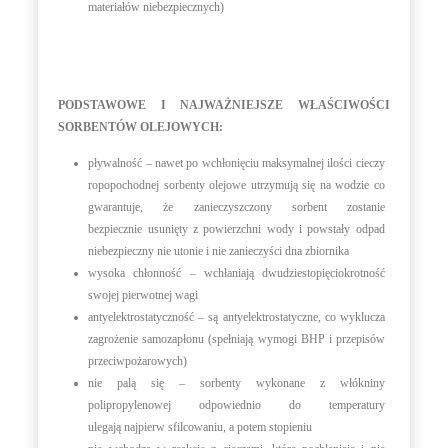
materiałów niebezpiecznych)
PODSTAWOWE I NAJWAŻNIEJSZE WŁAŚCIWOŚCI
SORBENTÓW OLEJOWYCH:
pływalność – nawet po wchłonięciu maksymalnej ilości cieczy
ropopochodnej sorbenty olejowe utrzymują się na wodzie co
gwarantuje, że zanieczyszczony sorbent zostanie
bezpiecznie usunięty z powierzchni wody i powstały odpad
niebezpieczny nie utonie i nie zanieczyści dna zbiornika
wysoka chłonność – wchłaniają dwudziestopięciokrotność
swojej pierwotnej wagi
antyelektrostatyczność – są antyelektrostatyczne, co wyklucza
zagrożenie samozapłonu (spełniają wymogi BHP i przepisów
przeciwpożarowych)
nie palą się – sorbenty wykonane z włókniny
polipropylenowej odpowiednio do temperatury
ulegają najpierw sfilcowaniu, a potem stopieniu