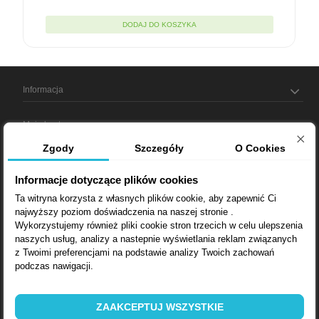
DODAJ DO KOSZYKA
Informacja
Moje konto
Zgody
Szczegóły
O Cookies
Informacja o sklepie
Informacje dotyczące plików cookies
Ta witryna korzysta z własnych plików cookie, aby zapewnić Ci
najwyższy poziom doświadczenia na naszej stronie .
Bądź na bieżąco
Wykorzystujemy również pliki cookie stron trzecich w celu ulepszenia
naszych usług, analizy a nastepnie wyświetlania reklam związanych
Dostarczamy:
z Twoimi preferencjami na podstawie analizy Twoich zachowań
podczas nawigacji.
Lubin, Wrocław, Opole, Wałbrzych, Bytom, Gliwice, Poznań, Zielona
Góra, Katowice, Łódź, Kielce, Kraków, Warszawa, Lublin, Rzeszów,
Zakopane, Radom, Białystok, Bydgoszcz, Gorzów Wielkopolski,
Szczecin, Kołobrzeg, Koszalin, Gdańsk, Olsztyn, Suwałki
ZAAKCEPTUJ WSZYSTKIE
Szybka wysyłka -
DOBRA CENA
- wydajny
SORBENT