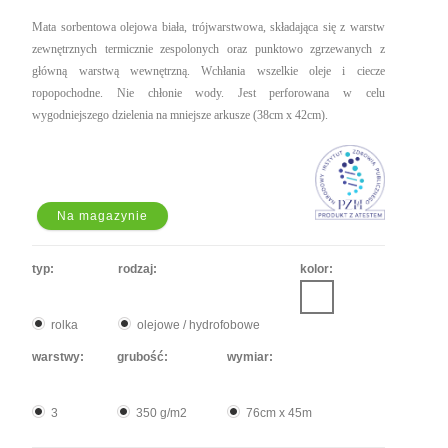
Mata sorbentowa olejowa biała, trójwarstwowa, składająca się z warstw
zewnętrznych termicznie zespolonych oraz punktowo zgrzewanych z
główną warstwą wewnętrzną. Wchłania wszelkie oleje i ciecze
ropopochodne. Nie chłonie wody. Jest perforowana w celu
wygodniejszego dzielenia na mniejsze arkusze (38cm x 42cm).
Na magazynie
typ:
rodzaj:
kolor:
rolka
olejowe / hydrofobowe
warstwy:
grubość:
wymiar:
3
350 g/m2
76cm x 45m