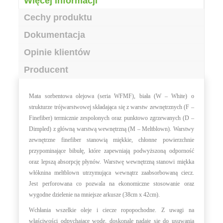
Więcej informacji
Cechy produktu
Dokumentacja
Opinie klientów
Producent
Mata sorbentowa olejowa (seria WFMF), biała (W – White) o
strukturze trójwarstwowej składająca się z warstw zewnętrznych (F –
Finefiber) termicznie zespolonych oraz punktowo zgrzewanych (D –
Dimpled) z główną warstwą wewnętrzną (M – Meltblown). Warstwy
zewnętrzne finefiber stanowią miękkie, chłonne powierzchnie
przypominające bibułę, które zapewniają podwyższoną odporność
oraz lepszą absorpcję płynów. Warstwę wewnętrzną stanowi miękka
włóknina meltblown utrzymująca wewnątrz zaabsorbowaną ciecz.
Jest perforowana co pozwala na ekonomiczne stosowanie oraz
wygodne dzielenie na mniejsze arkusze (38cm x 42cm).
Wchłania wszelkie oleje i ciecze ropopochodne. Z uwagi na
właściwości odpychające wodę, doskonale nadaje się do usuwania