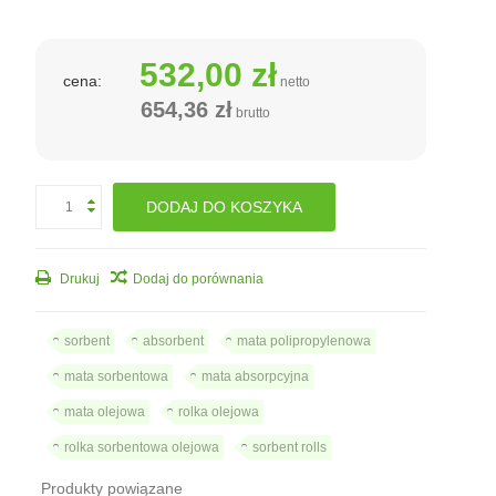
532,00 zł
cena:
netto
654,36 zł
brutto
DODAJ DO KOSZYKA
Drukuj
Dodaj do porównania
sorbent
absorbent
mata polipropylenowa
mata sorbentowa
mata absorpcyjna
mata olejowa
rolka olejowa
rolka sorbentowa olejowa
sorbent rolls
Produkty powiązane