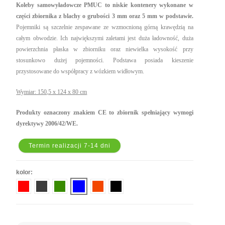
Koleby samowyładowcze PMUC to niskie kontenery wykonane w
części zbiornika z blachy o grubości 3 mm oraz 5 mm w podstawie.
Pojemniki są szczelnie zespawane ze wzmocnioną górną krawędzią na
całym obwodzie. Ich największymi zaletami jest duża ładowność, duża
powierzchnia płaska w zbiorniku oraz niewielka wysokość przy
stosunkowo dużej pojemności. Podstawa posiada kieszenie
przystosowane do współpracy z wózkiem widłowym.
Wymiar: 150,5 x 124 x 80 cm
Produkty oznaczony znakiem CE to zbiornik spełniający wymogi
dyrektywy 2006/42/WE.
Termin realizacji 7-14 dni
kolor: