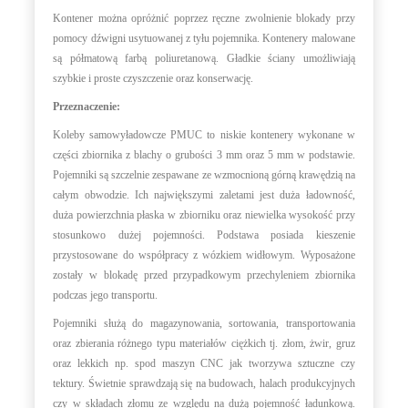
Kontener można opróżnić poprzez ręczne zwolnienie blokady przy
pomocy dźwigni usytuowanej z tyłu pojemnika. Kontenery malowane
są półmatową farbą poliuretanową. Gładkie ściany umożliwiają
szybkie i proste czyszczenie oraz konserwację.
Przeznaczenie:
Koleby samowyładowcze PMUC to niskie kontenery wykonane w
części zbiornika z blachy o grubości 3 mm oraz 5 mm w podstawie.
Pojemniki są szczelnie zespawane ze wzmocnioną górną krawędzią na
całym obwodzie. Ich największymi zaletami jest duża ładowność,
duża powierzchnia płaska w zbiorniku oraz niewielka wysokość przy
stosunkowo dużej pojemności. Podstawa posiada kieszenie
przystosowane do współpracy z wózkiem widłowym. Wyposażone
zostały w blokadę przed przypadkowym przechyleniem zbiornika
podczas jego transportu.
Pojemniki służą do magazynowania, sortowania, transportowania
oraz zbierania różnego typu materiałów ciężkich tj. złom, żwir, gruz
oraz lekkich np. spod maszyn CNC jak tworzywa sztuczne czy
tektury. Świetnie sprawdzają się na budowach, halach produkcyjnych
czy w składach złomu ze względu na dużą pojemność ładunkową.