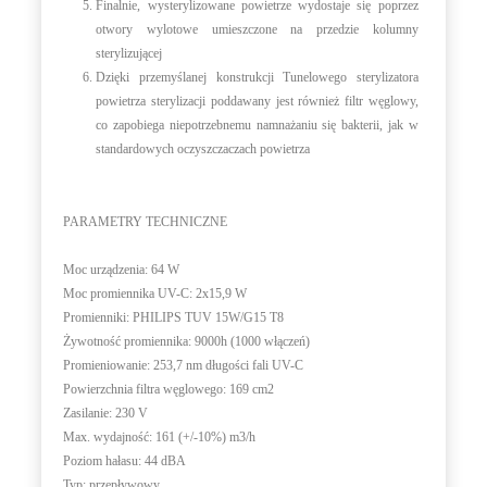
Finalnie, wysterylizowane powietrze wydostaje się poprzez
otwory wylotowe umieszczone na przedzie kolumny
sterylizującej
Dzięki przemyślanej konstrukcji Tunelowego sterylizatora
powietrza sterylizacji poddawany jest również filtr węglowy,
co zapobiega niepotrzebnemu namnażaniu się bakterii, jak w
standardowych oczyszczaczach powietrza
PARAMETRY TECHNICZNE
Moc urządzenia:
64 W
Moc promiennika UV-C:
2x15,9 W
Promienniki:
PHILIPS TUV 15W/G15 T8
Żywotność promiennika:
9000h (1000 włączeń)
Promieniowanie:
253,7 nm długości fali UV-C
Powierzchnia filtra węglowego:
169 cm2
Zasilanie:
230 V
Max. wydajność:
161 (+/-10%) m3/h
Poziom hałasu:
44 dBA
Typ:
przepływowy