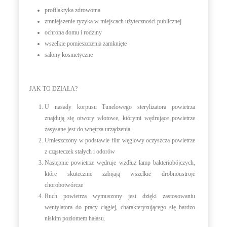
profilaktyka zdrowotna
zmniejszenie ryzyka w miejscach użyteczności publicznej
ochrona domu i rodziny
wszelkie pomieszczenia zamknięte
salony kosmetyczne
JAK TO DZIAŁA?
U nasady korpusu Tunelowego sterylizatora powietrza
znajdują się otwory wlotowe, którymi wędrujące powietrze
zasysane jest do wnętrza urządzenia.
Umieszczony w podstawie filtr węglowy oczyszcza powietrze
z cząsteczek stałych i odorów
Następnie powietrze wędruje wzdłuż lamp bakteriobójczych,
które skutecznie zabijają wszelkie drobnoustroje
chorobotwórcze
Ruch powietrza wymuszony jest dzięki zastosowaniu
wentylatora do pracy ciągłej, charakteryzującego się bardzo
niskim poziomem hałasu.