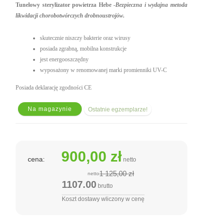
Tunelowy sterylizator powietrza Hebe -
Bezpieczna i wydajna metoda
likwidacji chorobotwórczych drobnoustrojów.
skutecznie niszczy bakterie oraz wirusy
posiada zgrabną, mobilna konstrukcje
jest energooszczędny
wyposażony w renomowanej marki promienniki UV-C
Posiada deklarację zgodności CE
Na magazynie
Ostatnie egzemplarze!
900,00 zł
cena:
netto
1 125,00 zł
netto
1107.00
brutto
Koszt dostawy wliczony w cenę