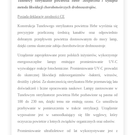
Tunelowy sterylizator powietrza Hebe -
Bezpieczna i wydajna
metoda likwidacji chorobotwórczych drobnoustrojów.
Posiada deklarację zgodności CE
Konstrukcja Tunelowego sterylizatora powietrza Hebe wyróżnia się
precyzyjnie przeliczoną średnicą kanałów oraz odpowiednio
dobranym przepływem powietrza dostosowanym do mocy lamp,
dzięki czemu skutecznie zabija chorobotwórcze drobnoustroje.
Urządzenie zaprojektowane przez polskich inżynierów, wykorzystuje
energooszczędne lampy emitujące promieniowanie UV-C
wyzwalające reakcje fotochemiczne.
Promieniowanie UV-C prowadzi
do skutecznej likwidacji mikroorganizmów -bakterii, wirusów,
drożdży i pleśni.
Za skutecznością sterylizatora Hebe przemawiają lata
doświadczeń i liczne opracowania naukowe. Lampy zastosowane w
Tunelowym sterylizatorze powietrza Hebe pozbawione są pas
ma od
100 do 230 nm, dzięki temu nie emitują ozonu. Co umożliwia
przebywanie w pomieszczeniu w trakcie sterylizacji. Urządzenie
wyposażone jest w
samoodkażający się filtr węglowy
, który
oczyszcza powietrze z lotnych związków organicznych oraz odorów.
Promieniowanie ultrafioletowe od lat wykorzystywane jest z