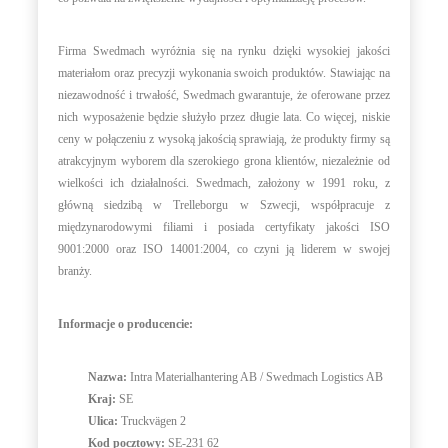
Firma Swedmach wyróżnia się na rynku dzięki wysokiej jakości
materiałom oraz precyzji wykonania swoich produktów. Stawiając na
niezawodność i trwałość, Swedmach gwarantuje, że oferowane przez
nich wyposażenie będzie służyło przez długie lata. Co więcej, niskie
ceny w połączeniu z wysoką jakością sprawiają, że produkty firmy są
atrakcyjnym wyborem dla szerokiego grona klientów, niezależnie od
wielkości ich działalności. Swedmach, założony w 1991 roku, z
główną siedzibą w Trelleborgu w Szwecji, współpracuje z
międzynarodowymi filiami i posiada certyfikaty jakości ISO
9001:2000 oraz ISO 14001:2004, co czyni ją liderem w swojej
branży.
Informacje o producencie:
Nazwa:
Intra Materialhantering AB / Swedmach Logistics AB
Kraj:
SE
Ulica:
Truckvägen 2
Kod pocztowy:
SE-231 62