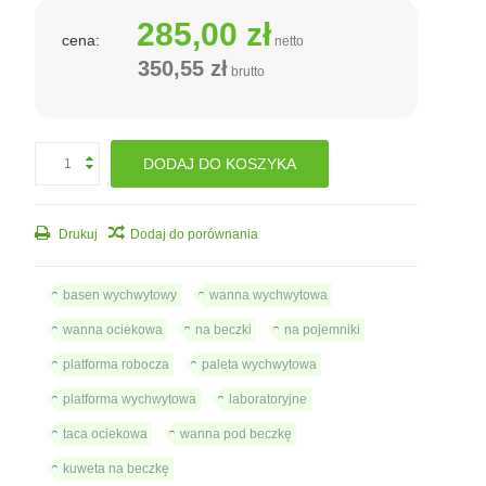
285,00 zł
cena:
netto
350,55 zł
brutto
DODAJ DO KOSZYKA
Drukuj
Dodaj do porównania
basen wychwytowy
wanna wychwytowa
wanna ociekowa
na beczki
na pojemniki
platforma robocza
paleta wychwytowa
platforma wychwytowa
laboratoryjne
taca ociekowa
wanna pod beczkę
kuweta na beczkę