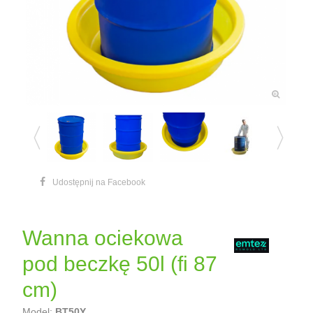
Udostępnij na Facebook
Wanna ociekowa
pod beczkę 50l (fi 87
cm)
Model:
BT50Y