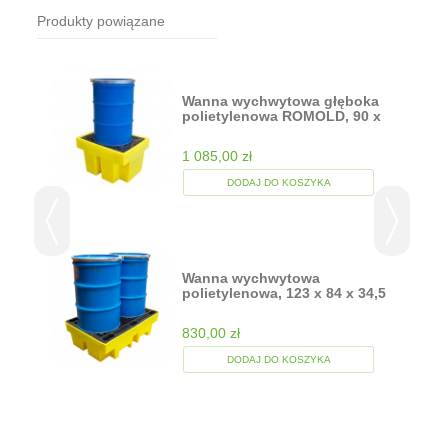
Produkty powiązane
Wanna wychwytowa głęboka
polietylenowa ROMOLD, 90 x
70 x...
1 085,00 zł
DODAJ DO KOSZYKA
wą
Wanna wychwytowa
.
polietylenowa, 123 x 84 x 34,5
cm, 240l
830,00 zł
DODAJ DO KOSZYKA