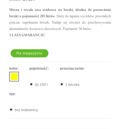
Mocna i trwała taca ociekowa na beczki, idealna do postawienia
beczki o pojemności 205 litrów.
Służy do łapania wycieków powstałych
podczas napełniania beczek. Nadaje się również do przechowywania
akumulatorów kwasowo-ołowiowych. Pojemność 50 litrów.
3 LATA GWARANCJI!
Na magazynie
kolor:
pojemność:
przeznaczenie:
do 150 l.
1 beczka
typ:
bez kratownicy