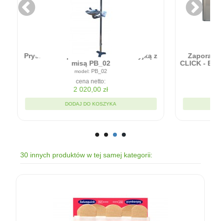
Zapora przeciwpowodziowa - RAPID
ICK - Błyskawiczna bariera w montażu
90cm x 20cm
RC9020
cena netto:
1 935,00 zł
DODAJ DO KOSZYKA
30 innych produktów w tej samej kategorii: