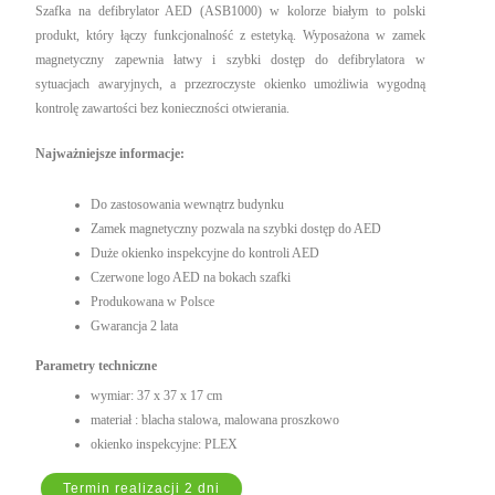
Szafka na defibrylator AED (ASB1000) w kolorze białym to polski
produkt, który łączy funkcjonalność z estetyką. Wyposażona w zamek
magnetyczny zapewnia łatwy i szybki dostęp do defibrylatora w
sytuacjach awaryjnych, a przezroczyste okienko umożliwia wygodną
kontrolę zawartości bez konieczności otwierania.
Najważniejsze informacje:
Do zastosowania wewnątrz budynku
Zamek magnetyczny pozwala na szybki dostęp do AED
Duże okienko inspekcyjne do kontroli AED
Czerwone logo AED na bokach szafki
Produkowana w Polsce
Gwarancja 2 lata
Parametry techniczne
wymiar: 37 x 37 x 17 cm
materiał : blacha stalowa, malowana proszkowo
okienko inspekcyjne: PLEX
Termin realizacji 2 dni