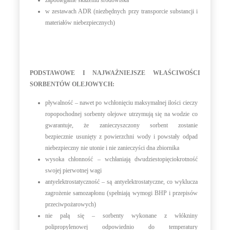
w zestawach ADR (niezbędnych przy transporcie substancji i
materiałów niebezpiecznych)
PODSTAWOWE I NAJWAŻNIEJSZE WŁAŚCIWOŚCI
SORBENTÓW OLEJOWYCH:
pływalność – nawet po wchłonięciu maksymalnej ilości cieczy
ropopochodnej sorbenty olejowe utrzymują się na wodzie co
gwarantuje, że zanieczyszczony sorbent zostanie
bezpiecznie usunięty z powierzchni wody i powstały odpad
niebezpieczny nie utonie i nie zanieczyści dna zbiornika
wysoka chłonność – wchłaniają dwudziestopięciokrotność
swojej pierwotnej wagi
antyelektrostatyczność – są antyelektrostatyczne, co wyklucza
zagrożenie samozapłonu (spełniają wymogi BHP i przepisów
przeciwpożarowych)
nie palą się – sorbenty wykonane z włókniny
polipropylenowej odpowiednio do temperatury