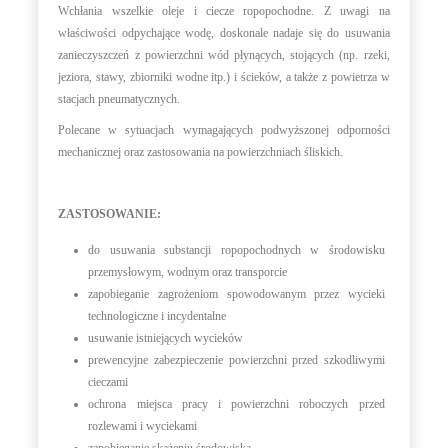
Wchłania wszelkie oleje i ciecze ropopochodne. Z uwagi na
właściwości odpychające wodę, doskonale nadaje się do usuwania
zanieczyszczeń z powierzchni wód płynących, stojących (np. rzeki,
jeziora, stawy, zbiorniki wodne itp.) i ścieków, a także z powietrza w
stacjach pneumatycznych.
Polecane w sytuacjach wymagających podwyższonej odporności
mechanicznej oraz zastosowania na powierzchniach śliskich.
ZASTOSOWANIE:
do usuwania substancji ropopochodnych w środowisku
przemysłowym, wodnym oraz transporcie
zapobieganie zagrożeniom spowodowanym przez wycieki
technologiczne i incydentalne
usuwanie istniejących wycieków
prewencyjne zabezpieczenie powierzchni przed szkodliwymi
cieczami
ochrona miejsca pracy i powierzchni roboczych przed
rozlewami i wyciekami
zapobieganie skażeniu środowiska