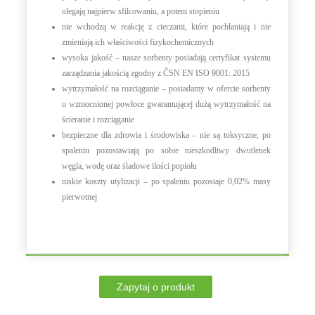
ulegają najpierw sfilcowaniu, a potem stopieniu
nie wchodzą w reakcję z cieczami, które pochłaniają i nie
zmieniają ich właściwości fizykochemicznych
wysoka jakość –
nasze sorbenty posiadają certyfikat systemu
zarządzania jakością zgodny z ČSN EN ISO 9001: 2015
wytrzymałość na rozciąganie – posiadamy w ofercie sorbenty
o wzmocnionej powłoce gwarantującej dużą wytrzymałość na
ścieranie i rozciąganie
bezpieczne dla zdrowia i środowiska – nie są toksyczne, po
spaleniu pozostawiają po sobie nieszkodliwy dwutlenek
węgla, wodę oraz śladowe ilości popiołu
niskie koszty utylizacji – po spaleniu pozostaje 0,02% masy
pierwotnej