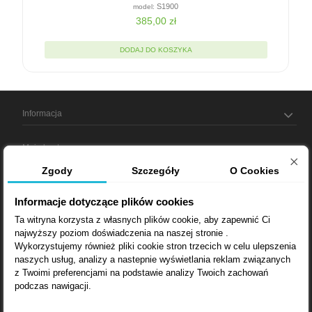
S1900
385,00 zł
DODAJ DO KOSZYKA
Informacja
Moje konto
Zgody
Szczegóły
O Cookies
Informacja o sklepie
Informacje dotyczące plików cookies
Ta witryna korzysta z własnych plików cookie, aby zapewnić Ci
najwyższy poziom doświadczenia na naszej stronie .
Bądź na bieżąco
Wykorzystujemy również pliki cookie stron trzecich w celu ulepszenia
naszych usług, analizy a nastepnie wyświetlania reklam związanych
Dostarczamy:
z Twoimi preferencjami na podstawie analizy Twoich zachowań
podczas nawigacji.
Lubin, Wrocław, Opole, Wałbrzych, Bytom, Gliwice, Poznań, Zielona
Góra, Katowice, Łódź, Kielce, Kraków, Warszawa, Lublin, Rzeszów,
Zakopane, Radom, Białystok, Bydgoszcz, Gorzów Wielkopolski,