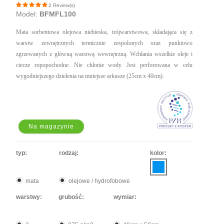
2 Review(s)
Model:
BFMFL100
Mata sorbentowa olejowa niebieska, trójwarstwowa, składająca się z
warstw zewnętrznych termicznie zespolonych oraz punktowo
zgrzewanych z główną warstwą wewnętrzną. Wchłania wszelkie oleje i
ciecze ropopochodne. Nie chłonie wody. Jest perforowana w celu
wygodniejszego dzielenia na mniejsze arkusze (25cm x 40cm).
Na magazynie
typ:
rodzaj:
kolor:
mata
olejowe / hydrofobowe
warstwy:
grubość:
wymiar: