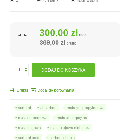
3
275 g/m2
40cm x 50cm
300,00 zł
cena:
netto
369,00 zł
brutto
DODAJ DO KOSZYKA
Drukuj
Dodaj do porównania
sorbent
absorbent
mata polipropylenowa
mata sorbentowa
mata absorpcyjna
mata olejowa
mata olejowa niebieska
sorbent pads
sorbent sheets