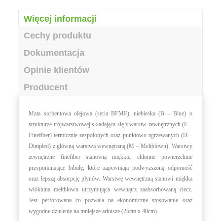
Więcej informacji
Cechy produktu
Dokumentacja
Opinie klientów
Producent
Mata sorbentowa olejowa (seria BFMF), niebieska (B – Blue) o
strukturze trójwarstwowej składająca się z warstw zewnętrznych (F –
Finefiber) termicznie zespolonych oraz punktowo zgrzewanych (D –
Dimpled) z główną warstwą wewnętrzną (M – Meltblown). Warstwy
zewnętrzne finefiber stanowią miękkie, chłonne powierzchnie
przypominające bibułę, które zapewniają podwyższoną odporność
oraz lepszą absorpcję płynów. Warstwę wewnętrzną stanowi miękka
włóknina meltblown utrzymująca wewnątrz zaabsorbowaną ciecz.
Jest perforowana co pozwala na ekonomiczne stosowanie oraz
wygodne dzielenie na mniejsze arkusze (25cm x 40cm).