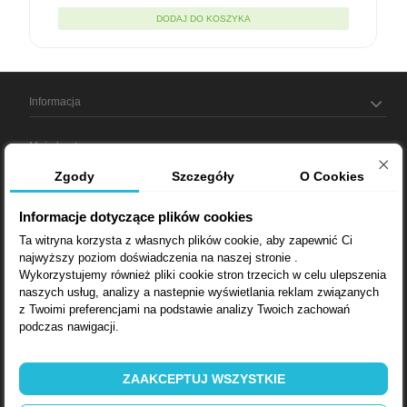
DODAJ DO KOSZYKA
Informacja
Moje konto
Zgody
Szczegóły
O Cookies
Informacja o sklepie
Informacje dotyczące plików cookies
Ta witryna korzysta z własnych plików cookie, aby zapewnić Ci
najwyższy poziom doświadczenia na naszej stronie .
Bądź na bieżąco
Wykorzystujemy również pliki cookie stron trzecich w celu ulepszenia
naszych usług, analizy a nastepnie wyświetlania reklam związanych
Dostarczamy:
z Twoimi preferencjami na podstawie analizy Twoich zachowań
podczas nawigacji.
Lubin, Wrocław, Opole, Wałbrzych, Bytom, Gliwice, Poznań, Zielona
Góra, Katowice, Łódź, Kielce, Kraków, Warszawa, Lublin, Rzeszów,
Zakopane, Radom, Białystok, Bydgoszcz, Gorzów Wielkopolski,
Szczecin, Kołobrzeg, Koszalin, Gdańsk, Olsztyn, Suwałki
ZAAKCEPTUJ WSZYSTKIE
Szybka wysyłka -
DOBRA CENA
- wydajny
SORBENT