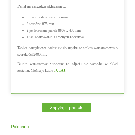
Panel na narzędzia składa się z:
3 filary perforowane pionowe
2 rozpórki 875 mm
2 perforowane panele 886x x 480 mm
1 szt. opakowania 30 różnych haczyków
Tablica narzędziowa nadaje się do użytku ze stołem warsztatowym o
szerokości 2000mm.
Biurko warsztatowe widoczne na zdjęciu nie wchodzi w skład
zestawu. Można je kupić
TUTAJ
.
Polecane