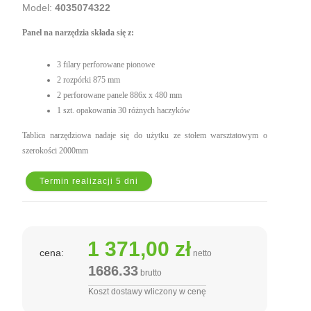
Model:
4035074322
Panel na narzędzia składa się z:
3 filary perforowane pionowe
2 rozpórki 875 mm
2 perforowane panele 886x x 480 mm
1 szt. opakowania 30 różnych haczyków
Tablica narzędziowa nadaje się do użytku ze stołem warsztatowym o
szerokości 2000mm
Termin realizacji 5 dni
1 371,00 zł
cena:
netto
1686.33
brutto
Koszt dostawy wliczony w cenę